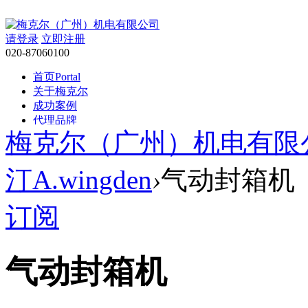
请登录
立即注册
020-87060100
首页
Portal
关于梅克尔
成功案例
代理品牌
梅克尔（广州）机电有限
服务领域
行业新闻
技术支持
汀A.wingden
›
气动封箱机
交流中心
BBS
帮助
Help
订阅
搜索
搜索
气动封箱机